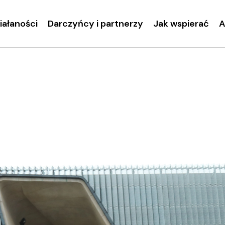
ziałaności
Darczyńcy i partnerzy
Jak wspierać
A