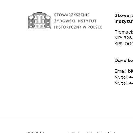
Stowar
Instytu
Tłomack
NIP: 52
KRS: 0
Dane k
Email:
bi
Nr. tel:
+
Nr. tel:
+