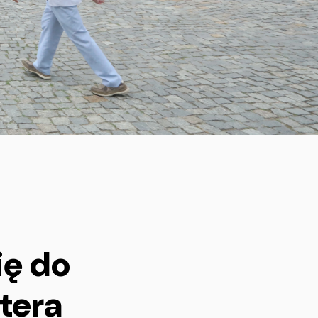
ię do
tera