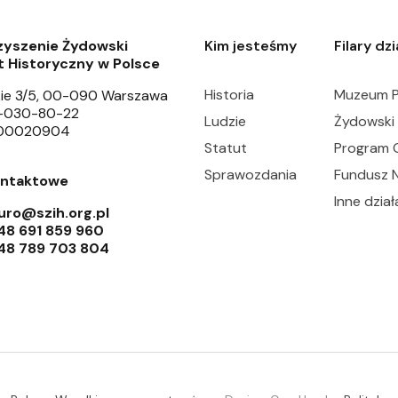
zyszenie Żydowski
Kim jesteśmy
Filary dz
t Historyczny w Polsce
Historia
Muzeum P
ie 3/5, 00-090 Warszawa
6-030-80-22
Ludzie
Żydowski 
000020904
Statut
Program 
Sprawozdania
Fundusz 
ontaktowe
Inne dział
uro@szih.org.pl
48 691 859 960
48 789 703 804