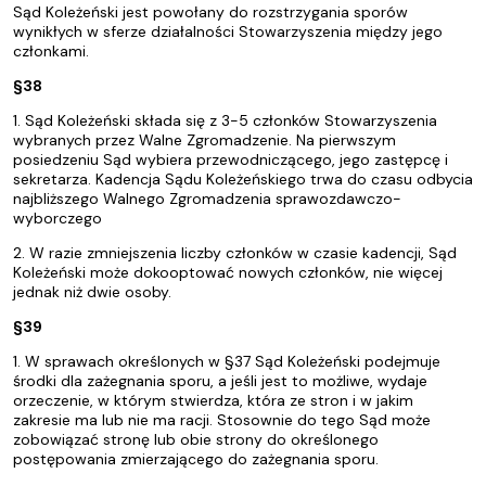
Sąd Koleżeński jest powołany do rozstrzygania sporów
wynikłych w sferze działalności Stowarzyszenia między jego
członkami.
§38
1. Sąd Koleżeński składa się z 3-5 członków Stowarzyszenia
wybranych przez Walne Zgromadzenie. Na pierwszym
posiedzeniu Sąd wybiera przewodniczącego, jego zastępcę i
sekretarza. Kadencja Sądu Koleżeńskiego trwa do czasu odbycia
najbliższego Walnego Zgromadzenia sprawozdawczo-
wyborczego
2. W razie zmniejszenia liczby członków w czasie kadencji, Sąd
Koleżeński może dokooptować nowych członków, nie więcej
jednak niż dwie osoby.
§39
1. W sprawach określonych w §37 Sąd Koleżeński podejmuje
środki dla zażegnania sporu, a jeśli jest to możliwe, wydaje
orzeczenie, w którym stwierdza, która ze stron i w jakim
zakresie ma lub nie ma racji. Stosownie do tego Sąd może
zobowiązać stronę lub obie strony do określonego
postępowania zmierzającego do zażegnania sporu.