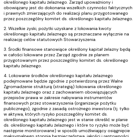
określonego kapitału żelaznego. Zarząd upoważniony i
obowiązany jest do dokonania wszelkich czynności faktycznych
i prawnych zmierzających do realizacji planu przygotowanego
przez poszczególny komitet ds. określonego kapitału żelaznego.
2. Wszelkie zyski, pożytki uzyskane z lokowania kwoty
określonego kapitału żelaznego są przeznaczane wyłącznie na
realizację celów statutowych Stowarzyszenia.
3. Środki finansowe stanowiące określony kapitał żelazny będą
w całości lokowane przez Zarząd zgodnie ze planem
przygotowanym przez poszczególny komitet ds. określonego
kapitału żelaznego.
4. Lokowanie środków określonego kapitału żelaznego
podejmowane będzie zgodnie z potwierdzoną przez Walne
Zgromadzenie strukturą (strategią) lokowania określonego
kapitału żelaznego oraz z zachowaniem obowiązujących
przepisów prawa w zakresie nabywania instrumentów
finansowych przez stowarzyszenia (organizacje pożytku
publicznego), zgodnie z zasadą ostrożnego inwestora (tj. tylko
w aktywa, których ryzyko poszczególny komitet ds.
określonego kapitału żelaznego jest w stanie określić w planie
ds. określonego kapitału żelaznego i które to ryzyko może być
następnie monitorowane) w sposób umożliwiający osiągnięcie
maksymalnego stopnia bezpieczeństwa, jakości i rentowności