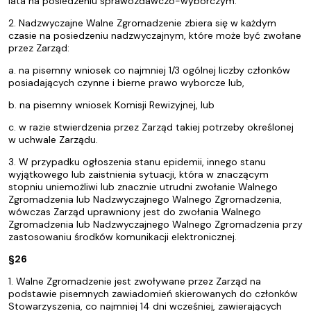
lata na posiedzeniu sprawozdawczo-wyborczym.
2. Nadzwyczajne Walne Zgromadzenie zbiera się w każdym
czasie na posiedzeniu nadzwyczajnym, które może być zwołane
przez Zarząd:
a. na pisemny wniosek co najmniej 1/3 ogólnej liczby członków
posiadających czynne i bierne prawo wyborcze lub,
b. na pisemny wniosek Komisji Rewizyjnej, lub
c. w razie stwierdzenia przez Zarząd takiej potrzeby określonej
w uchwale Zarządu.
3. W przypadku ogłoszenia stanu epidemii, innego stanu
wyjątkowego lub zaistnienia sytuacji, która w znaczącym
stopniu uniemożliwi lub znacznie utrudni zwołanie Walnego
Zgromadzenia lub Nadzwyczajnego Walnego Zgromadzenia,
wówczas Zarząd uprawniony jest do zwołania Walnego
Zgromadzenia lub Nadzwyczajnego Walnego Zgromadzenia przy
zastosowaniu środków komunikacji elektronicznej.
§26
1. Walne Zgromadzenie jest zwoływane przez Zarząd na
podstawie pisemnych zawiadomień skierowanych do członków
Stowarzyszenia, co najmniej 14 dni wcześniej, zawierających