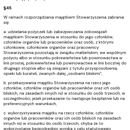
§45
W ramach rozporządzania majątkiem Stowarzyszenia zabrania
się:
a. udzielania pożyczek lub zabezpieczania zobowiązań
majątkiem Stowarzyszenia w stosunku do jego członków,
członków organów lub pracowników oraz osób, z którymi
członkowie, członkowie organów oraz pracownicy
Stowarzyszenia pozostają w związku małżeńskim, we wspólnym
pożyciu albo w stosunku pokrewieństwa lub powinowactwa w
linii prostej, pokrewieństwa lub powinowactwa w linii bocznej do
drugiego stopnia albo są związani z tytułu przysposobienia,
opieki lub kurateli, zwanych dalej „osobami bliskimi”,
b. przekazywania majątku Stowarzyszenia na rzecz jego
członków, członków organów lub pracowników oraz ich osób
bliskich, na zasadach innych niż w stosunku do osób trzecich, w
szczególności, jeżeli przekazanie to następuje bezpłatnie lub na
preferencyjnych warunkach,
c. wykorzystywania majątku na rzecz członków, członków
organów lub pracowników oraz ich osób bliskich na zasadach
innych niż w stosunku do osób trzecich, chyba że to
wykorzystanie bezpośrednio wynika z celu statutowego,