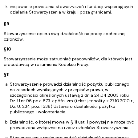
inicjowanie powstania stowarzyszeń i fundacji wspierających
działania Stowarzyszenia w kraju i poza granicami.
§9
Stowarzyszenie opiera swą działalność na pracy społecznej
członków.
§10
Stowarzyszenie może zatrudniać pracowników, dla których jest
pracodawcą w rozumieniu Kodeksu Pracy.
§11
Stowarzyszenie prowadzi działalność pożytku publicznego
na zasadach wynikających z przepisów prawa, w
szczególności określonych ustawą z dnia 24.04.2003 roku
Dz. U.nr 96 poz. 873 z późn. zm (tekst jednolity z 27.10.2010 r.,
Dz. U. 234 poz. 1536) Ustawa o działalności pożytku
publicznego i wolontariacie.
Działalność, o której mowa w § 11 ust. 1 powyżej nie może być
prowadzona wyłącznie na rzecz członków Stowarzyszenia.
Stowarzyszenie może prowadzić działalność gospodarczą –