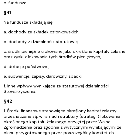
c. fundusze.
§41
Na fundusze składają się:
a. dochody ze składek członkowskich,
b. dochody z działalności statutowej,
c. środki pieniężne ulokowane jako określone kapitały żelazne
oraz zyski z lokowania tych środków pieniężnych,
d. dotacje państwowe,
e. subwencje, zapisy, darowizny, spadki,
f. inne wpływy wynikające ze statutowej działalności
Stowarzyszenia.
§42
1. Środki finansowe stanowiące określony kapitał żelazny
przeznaczane są, w ramach struktury (strategii) lokowania
określonego kapitału żelaznego przyjętej przez Walne
Zgromadzenie oraz zgodnie z wytycznymi wynikającymi ze
planu przygotowanego przez poszczególny komitet ds.