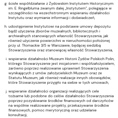
ścisłe współdziałanie z Żydowskim Instytutem Historycznym
im. E. Ringelbluma zwanym dalej „Instytutem”, polegające w
szczególności na wszechstronnym wspieraniu działalności
Instytutu oraz wymianie informacji i doświadczeń,
udostępnienie Instytutowi na podstawie umowy depozytu
bądź użyczenia zbiorów muzealnych, bibliotecznych i
archiwalnych stanowiących własność Stowarzyszenia, jak
również użyczenie powierzchni w nieruchomości położonej
przy ul. Tłomackie 3/5 w Warszawie, będącej siedzibą
Stowarzyszenia oraz stanowiącej własność Stowarzyszenia,
wspieranie działalności Muzeum Historii Żydów Polskich Polin,
którego Stowarzyszenie jest inicjatorem i współzałożycielem,
zarówno poprzez realizowanie uprawnień Stowarzyszenia
wynikających z umów założycielskich Muzeum oraz ze
Statutu Muzeum, jak również realizacje innych obowiązków,
które Stowarzyszenie przyjęło na siebie w tych umowach,
wspieranie działalności organizacji realizujących cele
tożsame lub podobne do celów działalności Stowarzyszenia
poprzez pozyskiwanie środków finansowych od darczyńców
na wspólnie realizowane projekty, przekazywanie środków
finansowych, pomoc merytoryczną oraz udzielanie
konsultacji,