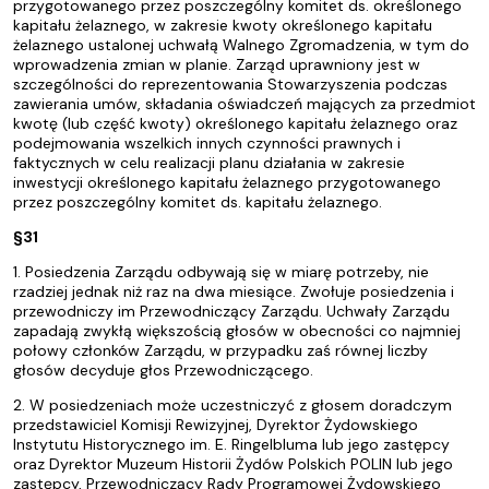
przygotowanego przez poszczególny komitet ds. określonego
kapitału żelaznego, w zakresie kwoty określonego kapitału
żelaznego ustalonej uchwałą Walnego Zgromadzenia, w tym do
wprowadzenia zmian w planie. Zarząd uprawniony jest w
szczególności do reprezentowania Stowarzyszenia podczas
zawierania umów, składania oświadczeń mających za przedmiot
kwotę (lub część kwoty) określonego kapitału żelaznego oraz
podejmowania wszelkich innych czynności prawnych i
faktycznych w celu realizacji planu działania w zakresie
inwestycji określonego kapitału żelaznego przygotowanego
przez poszczególny komitet ds. kapitału żelaznego.
§31
1. Posiedzenia Zarządu odbywają się w miarę potrzeby, nie
rzadziej jednak niż raz na dwa miesiące. Zwołuje posiedzenia i
przewodniczy im Przewodniczący Zarządu. Uchwały Zarządu
zapadają zwykłą większością głosów w obecności co najmniej
połowy członków Zarządu, w przypadku zaś równej liczby
głosów decyduje głos Przewodniczącego.
2. W posiedzeniach może uczestniczyć z głosem doradczym
przedstawiciel Komisji Rewizyjnej, Dyrektor Żydowskiego
Instytutu Historycznego im. E. Ringelbluma lub jego zastępcy
oraz Dyrektor Muzeum Historii Żydów Polskich POLIN lub jego
zastępcy, Przewodniczący Rady Programowej Żydowskiego