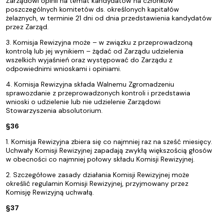
Zarządowi opinii na temat kandydatów na członków
poszczególnych komitetów ds. określonych kapitałów
żelaznych, w terminie 21 dni od dnia przedstawienia kandydatów
przez Zarząd.
3. Komisja Rewizyjna może – w związku z przeprowadzoną
kontrolą lub jej wynikiem – żądać od Zarządu udzielenia
wszelkich wyjaśnień oraz występować do Zarządu z
odpowiednimi wnioskami i opiniami.
4. Komisja Rewizyjna składa Walnemu Zgromadzeniu
sprawozdanie z przeprowadzonych kontroli i przedstawia
wnioski o udzielenie lub nie udzielenie Zarządowi
Stowarzyszenia absolutorium.
§36
1. Komisja Rewizyjna zbiera się co najmniej raz na sześć miesięcy.
Uchwały Komisji Rewizyjnej zapadają zwykłą większością głosów
w obecności co najmniej połowy składu Komisji Rewizyjnej.
2. Szczegółowe zasady działania Komisji Rewizyjnej może
określić regulamin Komisji Rewizyjnej, przyjmowany przez
Komisję Rewizyjną uchwałą.
§37