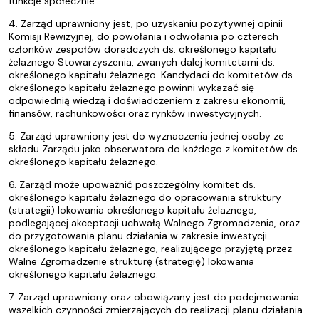
funkcje społecznie.
4. Zarząd uprawniony jest, po uzyskaniu pozytywnej opinii
Komisji Rewizyjnej, do powołania i odwołania po czterech
członków zespołów doradczych ds. określonego kapitału
żelaznego Stowarzyszenia, zwanych dalej komitetami ds.
określonego kapitału żelaznego. Kandydaci do komitetów ds.
określonego kapitału żelaznego powinni wykazać się
odpowiednią wiedzą i doświadczeniem z zakresu ekonomii,
finansów, rachunkowości oraz rynków inwestycyjnych.
5. Zarząd uprawniony jest do wyznaczenia jednej osoby ze
składu Zarządu jako obserwatora do każdego z komitetów ds.
określonego kapitału żelaznego.
6. Zarząd może upoważnić poszczególny komitet ds.
określonego kapitału żelaznego do opracowania struktury
(strategii) lokowania określonego kapitału żelaznego,
podlegającej akceptacji uchwałą Walnego Zgromadzenia, oraz
do przygotowania planu działania w zakresie inwestycji
określonego kapitału żelaznego, realizującego przyjętą przez
Walne Zgromadzenie strukturę (strategię) lokowania
określonego kapitału żelaznego.
7. Zarząd uprawniony oraz obowiązany jest do podejmowania
wszelkich czynności zmierzających do realizacji planu działania