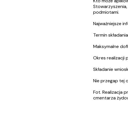
Kto może apliko
Stowarzyszenia, 
podmiotami.
Najważniejsze in
Termin składani
Maksymalne dofi
Okres realizacji
Składanie wniosk
Nie przegap tej o
Fot. Realizacja 
cmentarza żydow