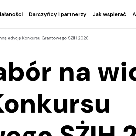
ziałaności
Darczyńcy i partnerzy
Jak wspierać
A
nną edycję Konkursu Grantowego SŻIH 2026!
abór na w
Konkursu
ego SŻIH 