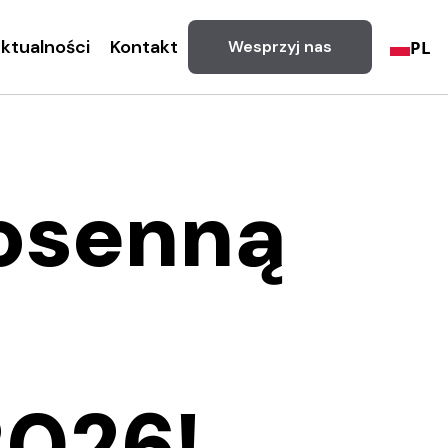
ktualności
Kontakt
PL
Wesprzyj nas
iosenną
2026!