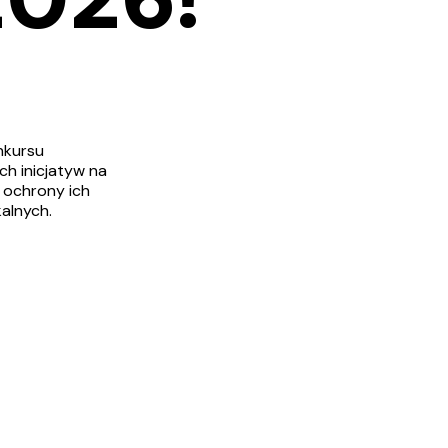
nkursu
h inicjatyw na
z ochrony ich
alnych.