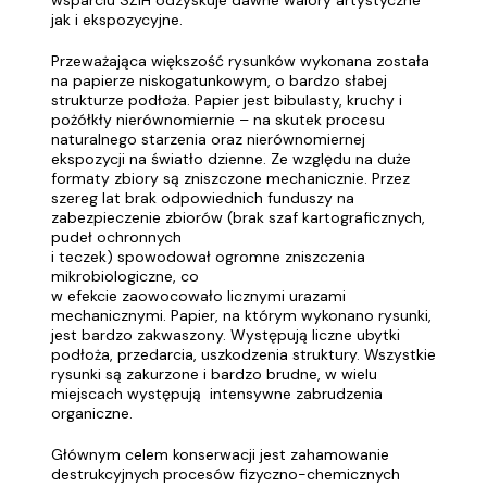
wsparciu SŻIH odzyskuje dawne walory artystyczne
jak i ekspozycyjne.
Przeważająca większość rysunków wykonana została
na papierze niskogatunkowym, o bardzo słabej
strukturze podłoża. Papier jest bibulasty, kruchy i
pożółkły nierównomiernie – na skutek procesu
naturalnego starzenia oraz nierównomiernej
ekspozycji na światło dzienne. Ze względu na duże
formaty zbiory są zniszczone mechanicznie. Przez
szereg lat brak odpowiednich funduszy na
zabezpieczenie zbiorów (brak szaf kartograficznych,
pudeł ochronnych
i teczek) spowodował ogromne zniszczenia
mikrobiologiczne, co
w efekcie zaowocowało licznymi urazami
mechanicznymi. Papier, na którym wykonano rysunki,
jest bardzo zakwaszony. Występują liczne ubytki
podłoża, przedarcia, uszkodzenia struktury. Wszystkie
rysunki są zakurzone i bardzo brudne, w wielu
miejscach występują intensywne zabrudzenia
organiczne.
Głównym celem konserwacji jest zahamowanie
destrukcyjnych procesów fizyczno-chemicznych