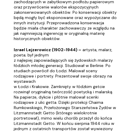
zachodzących w zabytkowym podłożu papierowym
oraz przywrócenie walorów ekspozycyjnych
zakonserwowanych obiektów. Po konserwacji obiekty
będą mogły być eksponowane oraz wypożyczane do
innych instytucji. Przeprowadzona konserwacja
będzie miała charakter zachowawczy ze względu na
jak najmniejszą ingerencję w oryginalną materię
historycznych obiektów.
Izrael Lejzerowicz (1902-1944) –
artysta, malarz,
poeta; był jednym
z najlepiej zapowiadających się żydowskich malarzy
łódzkich młodej generacji. Studiował w Berlinie. Po
studiach powrócił do Łodzi. Malował sceny
rodzajowe i portrety. Prezentował swoje obrazy na
wystawach
w Łodzi i Krakowie. Zamknięty w łódzkim getcie
rozwinął oryginalną twórczość poetycką i malarską.
Na papierze, dykcie i płótnie malował scenki
rodzajowe z ulic getta. Dzięki protekcji Chaima
Rumkowskiego, Przełożonego Starszeństwa Żydów w
Litzmannstadt Getto (którego wielokrotnie
portretował), mimo wielu chorób przeżył do końca
Litzmannstadt Getto. W końcu sierpnia 1944 roku w
jednym z ostatnich transportów został wywieziony