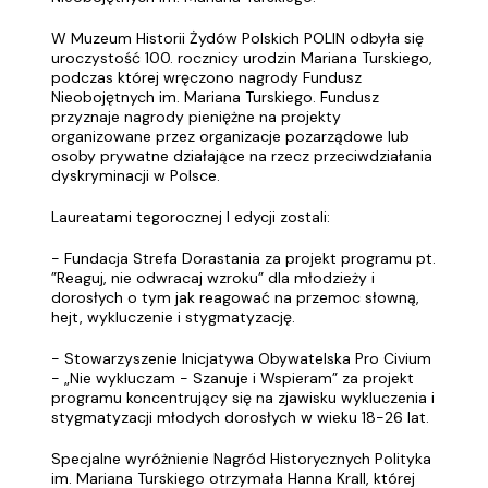
W Muzeum Historii Żydów Polskich POLIN odbyła się
uroczystość 100. rocznicy urodzin Mariana Turskiego,
podczas której wręczono nagrody Fundusz
Nieobojętnych im. Mariana Turskiego. Fundusz
przyznaje nagrody pieniężne na projekty
organizowane przez organizacje pozarządowe lub
osoby prywatne działające na rzecz przeciwdziałania
dyskryminacji w Polsce.
Laureatami tegorocznej I edycji zostali:
- Fundacja Strefa Dorastania za projekt programu pt.
”Reaguj, nie odwracaj wzroku” dla młodzieży i
dorosłych o tym jak reagować na przemoc słowną,
hejt, wykluczenie i stygmatyzację.
- Stowarzyszenie Inicjatywa Obywatelska Pro Civium
- „Nie wykluczam - Szanuje i Wspieram” za projekt
programu koncentrujący się na zjawisku wykluczenia i
stygmatyzacji młodych dorosłych w wieku 18-26 lat.
Specjalne wyróżnienie Nagród Historycznych Polityka
im. Mariana Turskiego otrzymała Hanna Krall, której