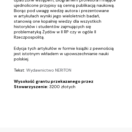
opatrzone wstępem, biogramem profesora i mające
ujednolicone przypisy są cenną publikacją naukową.
Biorąc pod uwagę wiedzę autora i prezentowane
w artykułach wyniki jego wieloletnich badań,
stanowią one kopalnię wiedzy dla wszystkich
historyków i studentów zajmujących się
problematyką Żydów w II RP czy w ogóle II
Rzeczpospolitą.
Edycja tych artykułów w formie książki z pewnością
jest istotnym wkładem w upowszechnianie nauki
polskiej.
Tekst:
Wydawnictwo NERITON
Wysokość grantu przekazanego przez
Stowarzyszenie:
3200 złotych