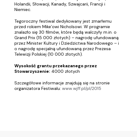
Holandii, Słowacji, Kanady, Szwajcarii, Francji i
Niemiec.
Tegoroczny festiwal dedykowany jest zmarłemu
przed rokiem Mike’owi Nicholsowi. W programie
znalazło się 30 filmów, które będą walczyły m.in. o
Grand Prix (15 000 złotych) – nagrodę ufundowaną
przez Minister Kultury i Dziedzictwa Narodowego – i
o nagrodę specjalną ufundowaną przez Prezesa
Telewizji Polskiej (10 000 złotych).
Wysokość grantu przekazanego przez
Stowarzyszenie:
4000 złotych
Szczegółowe informacje znajdują się na stronie
organizatora Festiwalu:
www.wjff.pl/pl/2015