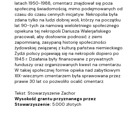
latach 1950-1988, cmentarz znajdował się poza
społeczną świadomością, mimo podejmowanych od
czasu do czasu cennych inicjatyw. Nekropolia była
zdana tylko na ludzi dobrej woli, którzy na początku
lat 90-tych za namową wieloletniego społecznego
opiekuna tej nekropolii Dariusza Walerjańskiego
pracowali, aby dosłownie podnosić z ziemi
zapomnianą, zasypaną historię społeczności
żydowskiej związanej z kulturą państwa niemieckiego.
Żydzi polscy pojawiają się na nekropolii dopiero po
1945 r. Działania były finansowane z prywatnych
funduszy oraz organizowanych kwest na cmentarzu.
W takiej społecznej formie opieka nad zabytkowym
XIX-wiecznym cmentarzem była sprawowana przez
prawie 30 lat co pozwoliło ocalić cmentarz.
Tekst: Stowarzyszenie Zachor
Wysokość grantu przyznanego przez
Stowarzyszenie:
5.000 złotych