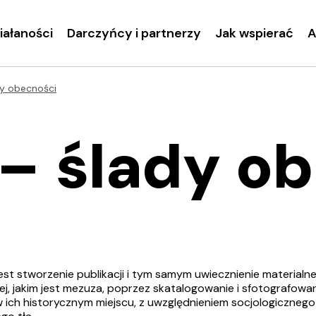
ziałaności
Darczyńcy i partnerzy
Jak wspierać
A
y obecności
– ślady o
est stworzenie publikacji i tym samym uwiecznienie materialn
ej, jakim jest mezuza, poprzez skatalogowanie i sfotografowan
 ich historycznym miejscu, z uwzględnieniem socjologicznego 