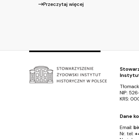
Przeczytaj więcej
Stowar
Instytu
Tłomack
NIP: 52
KRS: 0
Dane k
Email:
bi
Nr. tel:
+