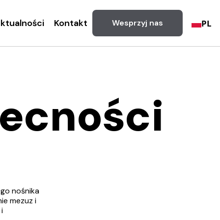
ktualności
Kontakt
PL
Wesprzyj nas
becności
ego nośnika
ie mezuz i
i