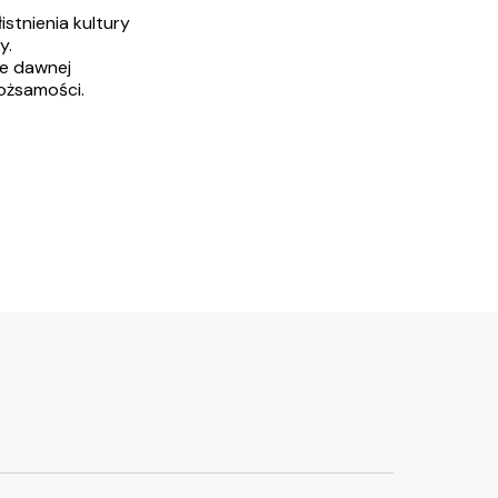
stnienia kultury
y.
ie dawnej
tożsamości.