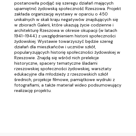
postanowiła podjąć się szeregu działań mających
upamiętnić żydowską społeczność Rzeszowa. Projekt
zakłada organizację wystawy w oparciu o 450
unikalnych w skali kraju negatywów znajdujących się
w zbiorach Galerii, które ukazują życie codzienne i
architekturę Rzeszowa w okresie okupacji (w latach
1941–1944) z uwzględnieniem historii społeczności
żydowskiej. Wystawie towarzyszyć będzie szereg
działań dla mieszkańców i uczniów szkół,
popularyzujących historię społeczności żydowskiej w
Rzeszowie. Znajdą się wśród nich prelekcje
historyczne, spacery tematyczne śladami
rzeszowskiej społeczności żydowskiej, warsztaty
edukacyjne dla młodzieży z rzeszowskich szkół
średnich, projekcje filmowe, pamiątkowe wydruki z
fotografiami, a także materiał wideo podsumowujący
realizację projektu.