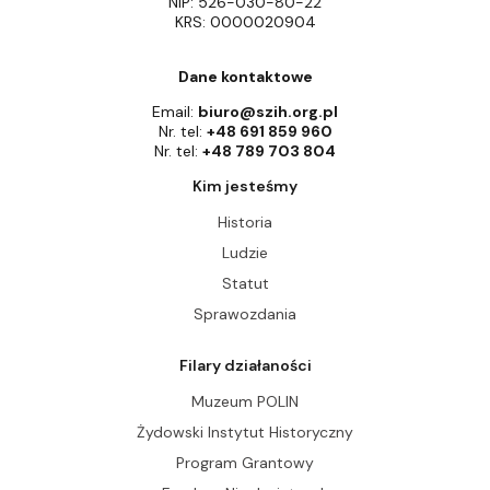
NIP: 526-030-80-22
KRS: 0000020904
Dane kontaktowe
Email:
biuro@szih.org.pl
Nr. tel:
+48 691 859 960
Nr. tel:
+48 789 703 804
Kim jesteśmy
Historia
Ludzie
Statut
Sprawozdania
Filary działaności
Muzeum POLIN
Żydowski Instytut Historyczny
Program Grantowy