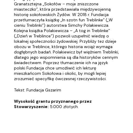
Granatsztejna „Sokołów – moje zniszczone
miasteczko”, która przedstawiała międzywojenną
historię sokołowskich Żydów. W 2018 r. Fundacja
przetłumaczyła książkę „In szotn fun Treblinke” („W
cieniu Treblinki”) autorstwa Simchy Polakiewicza.
Kolejna książka Polakiewicza – „A tog in Treblinke”
(„Dzień w Treblince”) pozwoli uzupełnić wiedzę o
lokalnej społeczności żydowskiej. Przybliży tez dzieje
obozu w Treblince, którego historia wciąż wymaga
dogłębnych badań. Polakiewicz był więźniem Treblinki,
dlatego jego wspomnienia są dla historyków cennym
świadectwem. Poprzez tłumaczenie ich na język
polski Fundacja chce umożliwić ich lekturę
mieszkańcom Sokołowa i okolic, by mogli lepiej
zrozumieć specyfikę ówczesnej rzeczywistości.
Tekst: Fundacja Gszarim
Wysokość grantu przyznanego przez
Stowarzyszenie:
5.000 złotych.