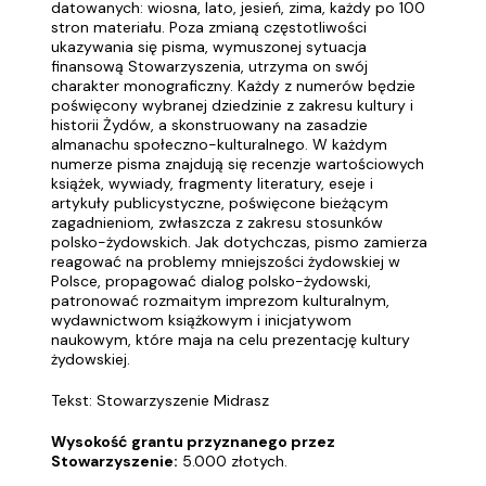
datowanych: wiosna, lato, jesień, zima, każdy po 100
stron materiału. Poza zmianą częstotliwości
ukazywania się pisma, wymuszonej sytuacja
finansową Stowarzyszenia, utrzyma on swój
charakter monograficzny. Każdy z numerów będzie
poświęcony wybranej dziedzinie z zakresu kultury i
historii Żydów, a skonstruowany na zasadzie
almanachu społeczno-kulturalnego. W każdym
numerze pisma znajdują się recenzje wartościowych
książek, wywiady, fragmenty literatury, eseje i
artykuły publicystyczne, poświęcone bieżącym
zagadnieniom, zwłaszcza z zakresu stosunków
polsko-żydowskich. Jak dotychczas, pismo zamierza
reagować na problemy mniejszości żydowskiej w
Polsce, propagować dialog polsko-żydowski,
patronować rozmaitym imprezom kulturalnym,
wydawnictwom książkowym i inicjatywom
naukowym, które maja na celu prezentację kultury
żydowskiej.
Tekst: Stowarzyszenie Midrasz
Wysokość grantu przyznanego przez
Stowarzyszenie:
5.000 złotych.