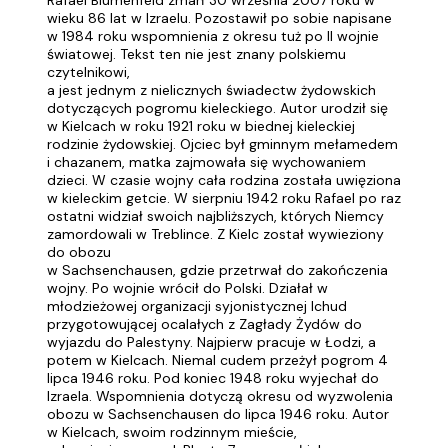
Rafael Blumenfeld zmarł 30 września 2007 roku w
wieku 86 lat w Izraelu. Pozostawił po sobie napisane
w 1984 roku wspomnienia z okresu tuż po II wojnie
światowej. Tekst ten nie jest znany polskiemu
czytelnikowi,
a jest jednym z nielicznych świadectw żydowskich
dotyczących pogromu kieleckiego. Autor urodził się
w Kielcach w roku 1921 roku w biednej kieleckiej
rodzinie żydowskiej. Ojciec był gminnym mełamedem
i chazanem, matka zajmowała się wychowaniem
dzieci. W czasie wojny cała rodzina została uwięziona
w kieleckim getcie. W sierpniu 1942 roku Rafael po raz
ostatni widział swoich najbliższych, których Niemcy
zamordowali w Treblince. Z Kielc został wywieziony
do obozu
w Sachsenchausen, gdzie przetrwał do zakończenia
wojny. Po wojnie wrócił do Polski. Działał w
młodzieżowej organizacji syjonistycznej Ichud
przygotowującej ocalałych z Zagłady Żydów do
wyjazdu do Palestyny. Najpierw pracuje w Łodzi, a
potem w Kielcach. Niemal cudem przeżył pogrom 4
lipca 1946 roku. Pod koniec 1948 roku wyjechał do
Izraela. Wspomnienia dotyczą okresu od wyzwolenia
obozu w Sachsenchausen do lipca 1946 roku. Autor
w Kielcach, swoim rodzinnym mieście,