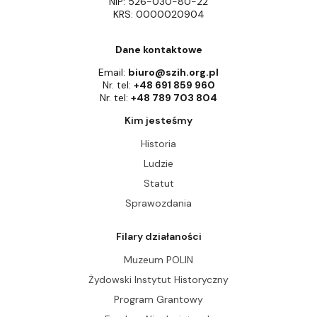
NIP: 526-030-80-22
KRS: 0000020904
Dane kontaktowe
Email:
biuro@szih.org.pl
Nr. tel:
+48 691 859 960
Nr. tel:
+48 789 703 804
Kim jesteśmy
Historia
Ludzie
Statut
Sprawozdania
Filary działaności
Muzeum POLIN
Żydowski Instytut Historyczny
Program Grantowy