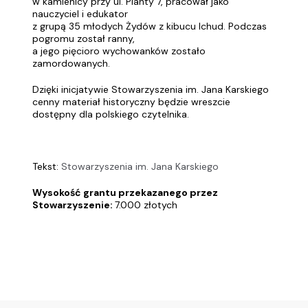
w kamienicy przy ul. Planty 7, pracował jako
nauczyciel i edukator
z grupą 35 młodych Żydów z kibucu Ichud. Podczas
pogromu został ranny,
a jego pięcioro wychowanków zostało
zamordowanych.
Dzięki inicjatywie Stowarzyszenia im. Jana Karskiego
cenny materiał historyczny będzie wreszcie
dostępny dla polskiego czytelnika.
Tekst:
Stowarzyszenia im. Jana Karskiego
Wysokość grantu przekazanego przez
Stowarzyszenie:
7.000 złotych